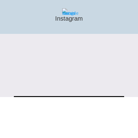
Instagram
© Narval Plongée Cassis 2026 -
Site
créé avec ♥ par l'Agence WEB Aixoise