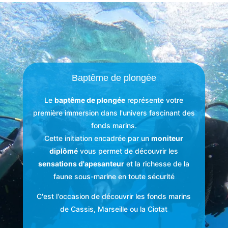
Baptême de plongée
Le
baptême de plongée
représente votre
première immersion dans l'univers fascinant des
fonds marins.
Cette initiation encadrée par un
moniteur
diplômé
vous permet de découvrir les
sensations d'apesanteur
et la richesse de la
faune sous-marine en toute sécurité
C'est l'occasion de découvrir les fonds marins
de Cassis, Marseille ou la Ciotat