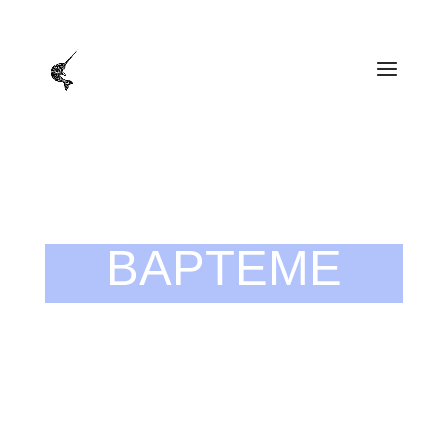
+33 (0)4 42 01 87 59 et +33 (0)6 895 582 96
fabienne2k6@narval-plongee.fr
BAPTEME