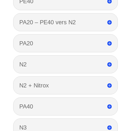
PE40
PA20 – PE40 vers N2
PA20
N2
N2 + Nitrox
PA40
N3